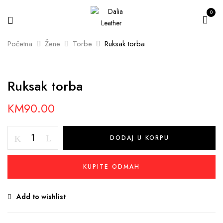
0
Početna
Žene
Torbe
Ruksak torba
Ruksak torba
KM
90.00
Ruksak
DODAJ U KORPU
torba
količina
KUPITE ODMAH
Add to wishlist