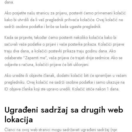
dana.
Ako posjetite našu stranicu za prijavu, postaviti ćemo privremeni kolačić
kako bi utvrdili da li vaš preglednik prihvaća kolačiće. Ovaj kolačić ne
sadrži osobne podatke i briše se kada ugasite preglednik.
Kada se prijavite, također ćemo postaviti nekoliko kolačića kako bi
sačuvali vaše podatke o prijavi i vaše postavke prikaza. Kolačići prijave
traju dva dana, a kolačići postavki prikaza traju godinu dana. Ako
odaberete “Zapamti me”, vaša prijava će trajati dvije sedmice. Ako se
odjavite s računa, kolačići prijave će biti uklonjeni.
Ako uredite ili objavite članak, dodatni kolačić biti će spremljen u vašem
pregledniku. Ovaj kolačić ne sadrži osobne podatke i samo ukazuje na
ID objave članka koji ste upravo uredili. Kolačić ističe nakon 1 dana.
Ugrađeni sadržaj sa drugih web
lokacija
Članci na ovoj web stranici mogu sadržavati ugrađeni sadržaj (npr.