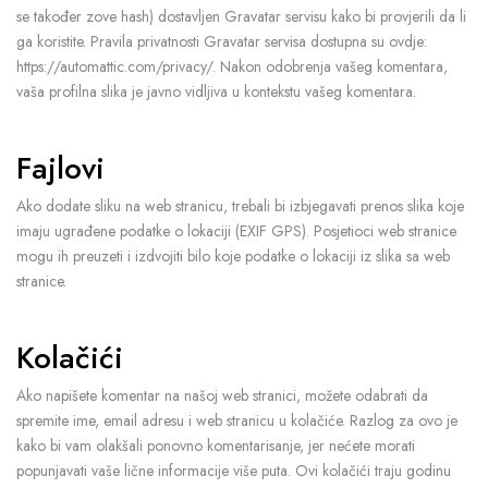
se također zove hash) dostavljen Gravatar servisu kako bi provjerili da li
ga koristite. Pravila privatnosti Gravatar servisa dostupna su ovdje:
https://automattic.com/privacy/. Nakon odobrenja vašeg komentara,
vaša profilna slika je javno vidljiva u kontekstu vašeg komentara.
Fajlovi
Ako dodate sliku na web stranicu, trebali bi izbjegavati prenos slika koje
imaju ugrađene podatke o lokaciji (EXIF GPS). Posjetioci web stranice
mogu ih preuzeti i izdvojiti bilo koje podatke o lokaciji iz slika sa web
stranice.
Kolačići
Ako napišete komentar na našoj web stranici, možete odabrati da
spremite ime, email adresu i web stranicu u kolačiće. Razlog za ovo je
kako bi vam olakšali ponovno komentarisanje, jer nećete morati
popunjavati vaše lične informacije više puta. Ovi kolačići traju godinu