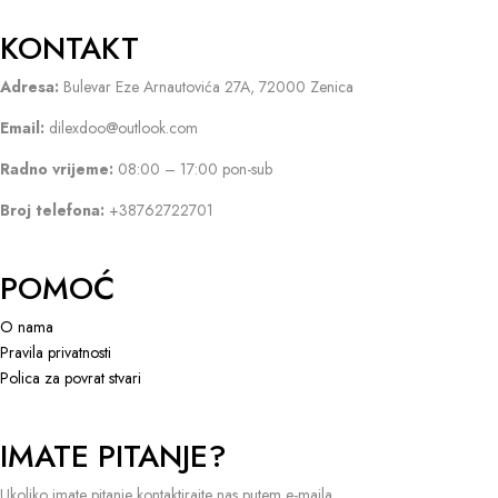
KONTAKT
Adresa:
Bulevar Eze Arnautovića 27A, 72000 Zenica
Email:
dilexdoo@outlook.com
Radno vrijeme:
08:00 – 17:00 pon-sub
Broj telefona:
+38762722701
POMOĆ
O nama
Pravila privatnosti
Polica za povrat stvari
IMATE PITANJE?
Ukoliko imate pitanje kontaktirajte nas putem e-maila.