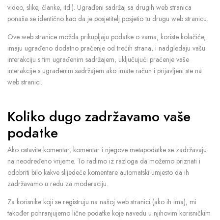
video, slike, članke, itd.). Ugrađeni sadržaj sa drugih web stranica
ponaša se identično kao da je posjetitelj posjetio tu drugu web stranicu.
Ove web stranice možda prikupljaju podatke o vama, koriste kolačiće,
imaju ugrađeno dodatno praćenje od trećih strana, i nadgledaju vašu
interakciju s tim ugrađenim sadržajem, uključujući praćenje vaše
interakcije s ugrađenim sadržajem ako imate račun i prijavljeni ste na
web stranici.
Koliko dugo zadržavamo vaše
podatke
Ako ostavite komentar, komentar i njegove metapodatke se zadržavaju
na neodređeno vrijeme. To radimo iz razloga da možemo priznati i
odobriti bilo kakve slijedeće komentare automatski umjesto da ih
zadržavamo u redu za moderaciju.
Za korisnike koji se registruju na našoj web stranici (ako ih ima), mi
također pohranjujemo lične podatke koje navedu u njihovim korisničkim