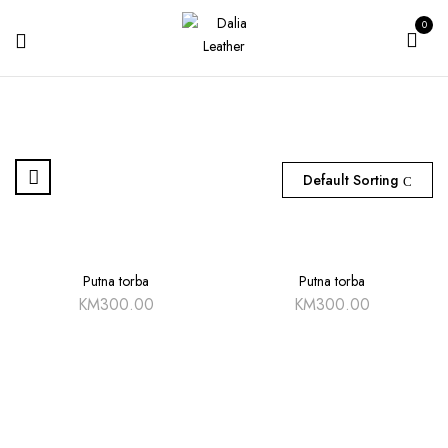
0
Default Sorting
Putna torba
Putna torba
KM
300.00
KM
300.00