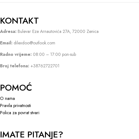
KONTAKT
Adresa:
Bulevar Eze Arnautovića 27A, 72000 Zenica
Email:
dilexdoo@outlook.com
Radno vrijeme:
08:00 – 17:00 pon-sub
Broj telefona:
+38762722701
POMOĆ
O nama
Pravila privatnosti
Polica za povrat stvari
IMATE PITANJE?