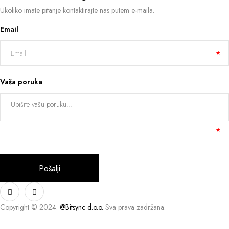
Ukoliko imate pitanje kontaktirajte nas putem e-maila.
Email
Vaša poruka
Copyright © 2024.
@Bitsync d.o.o.
Sva prava zadržana.